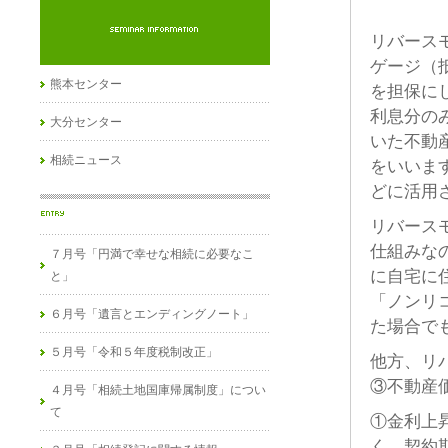
リバースモ
ゲージ（
熊本センター
を担保に
利息分の
大分センター
いた不動
相続ニュース
をいいま
どに活用
リバース
仕組みな
７月号「円満で幸せな相続に必要なこ
に自宅に
と」
「ノンリ
６月号「遺言とエンディングノート」
た場合で
５月号「令和５年度税制改正」
他方、リ
③不動産
４月号「相続土地国庫帰属制度」につい
て
①金利上
く、契約