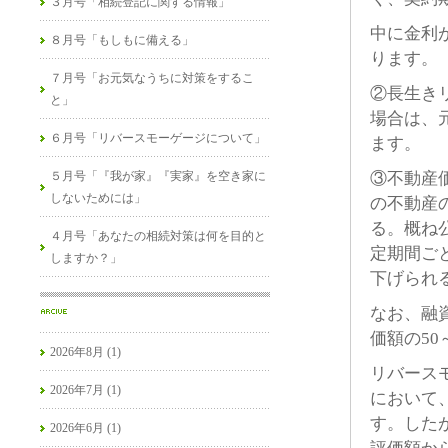
３月号「相続登記に関する情報」
中に金利
８月号「もしもに備える」
ります。
７月号「お元気なうちに対策をするこ
②長生き
と」
場合は、
６月号「リバースモーゲージについて」
ます。
５月号「『我が家』『実家』を空き家に
③不動産
しないためには」
の不動産
る。概ね
４月号「あなたの相続対策は何を目的と
定期間ご
しますか？」
下げられ
なお、融
価額の50
2026年8月 (1)
リバース
2026年7月 (1)
において
す。した
2026年6月 (1)