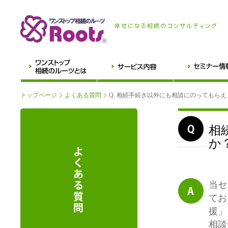
トップページ
よくある質問
Q. 相続手続き以外にも相談にのってもら
相
か
当セ
てお
援」
相談